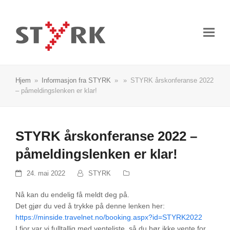
Hjem
»
Informasjon fra STYRK
»
»
STYRK årskonferanse 2022
– påmeldingslenken er klar!
STYRK årskonferanse 2022 –
påmeldingslenken er klar!
24. mai 2022
STYRK
Nå kan du endelig få meldt deg på.
Det gjør du ved å trykke på denne lenken her:
https://minside.travelnet.no/booking.aspx?id=STYRK2022
I fjor var vi fulltallig med venteliste, så du bør ikke vente for